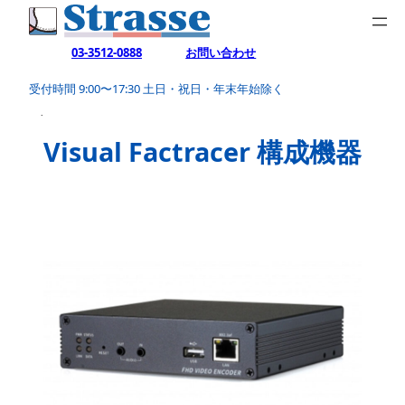
内
容
03-3512-0888
お問い合わせ
を
受付時間 9:00〜17:30 土日・祝日・年末年始除く
ス
HOME
＞
製品
＞
ビデオサーバー(ビデオエンコーダー・デコーダ
ー)
キ
ッ
Visual Factracer 構成機器
プ