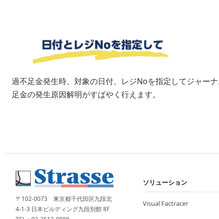
過不足金発生時、対象の日付、レジNoを指定してジャー
足金の発生原因解明がすばやく行えます。
ソリューション
〒102-0073 東京都千代田区九段北
Visual Factracer
4-1-3 日本ビルディング九段別館 8F