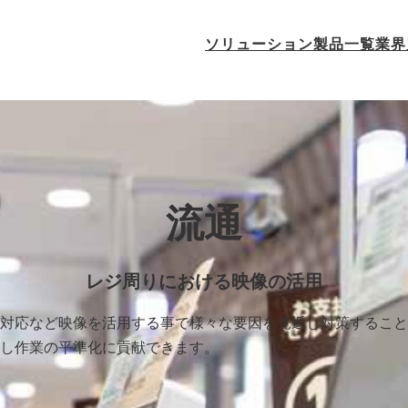
ソリューション
製品一覧
業界
流通
レジ周りにおける映像の活用
対応など映像を活用する事で様々な要因を見返し対策すること
し作業の平準化に貢献できます。