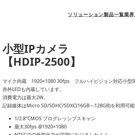
ソリューション
製品一覧
業界
小型IPカメラ
【HDIP-2500】
マイク内蔵 1920×1080 30fps フルハイビジョン対
赤外LEDも内蔵しています。
消費電力は最大2W。
記録媒体はMicro SD/SDHC/SDXC(16GB～128GB)を利用
1/2.8”CMOS プログレッシブスキャン
最大30fps @1920×1080
NTSCでの外部出力が可能になりました！！