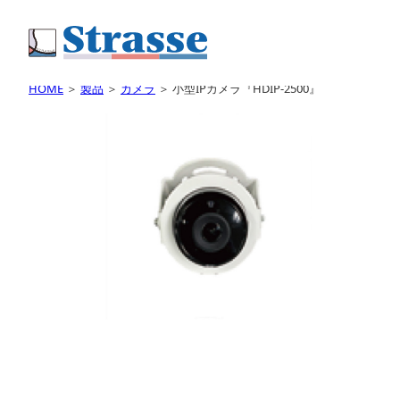
HOME
＞
製品
＞
カメラ
＞
小型IPカメラ『HDIP-2500』