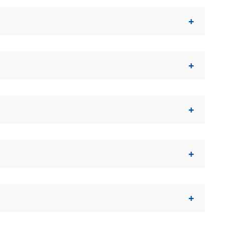
+
+
+
+
+